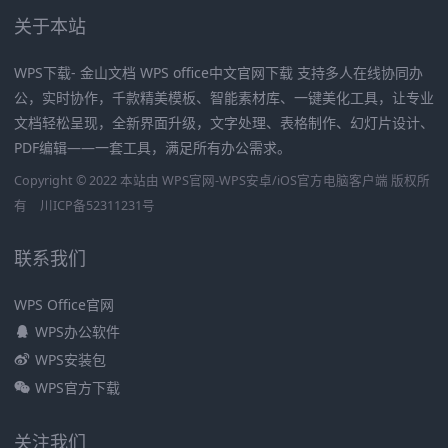
关于本站
WPS下载- 金山文档 WPS office中文官网下载 支持多人在线协同办
公，实时协作，千款精美模板、智能素材库、一键美化工具，让专业
文档轻松呈现，全新界面升级，文字处理、表格制作、幻灯片设计、
PDF编辑——一套工具，满足所有办公需求。
Copyright © 2022 本站由 WPS官网-WPS安卓/iOS官方电脑客户端 版权所
有
川ICP备52311231号
联系我们
WPS Office官网
WPS办公软件
WPS安装包
WPS官方下载
关注我们