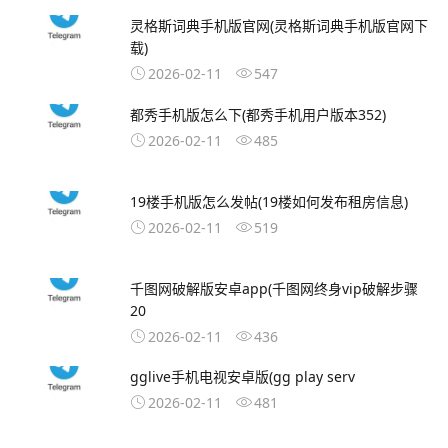
灵格斯词典手机版官网(灵格斯词典手机版官网下
载)
2026-02-11
547
都秀手机版怎么下(都秀手机用户版本352)
2026-02-11
485
19楼手机版怎么发帖(19楼如何发布租房信息)
2026-02-11
519
千图网破解版安卓app(千图网终身vip破解步骤
20
2026-02-11
436
gglive手机电视安卓版(gg play serv
2026-02-11
481