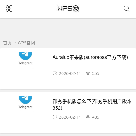
首页
WPS官网
Auralux苹果版(auroraoss官方下载)
2026-02-11
555
都秀手机版怎么下(都秀手机用户版本
352)
2026-02-11
485