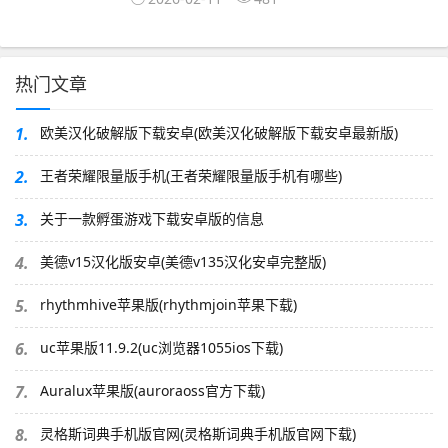
热门文章
1.
欧美汉化破解版下载安卓(欧美汉化破解版下载安卓最新版)
2.
王者荣耀限量版手机(王者荣耀限量版手机有哪些)
3.
关于一款孵蛋游戏下载安卓版的信息
4.
美德v15汉化版安卓(美德v135汉化安卓完整版)
5.
rhythmhive苹果版(rhythmjoin苹果下载)
6.
uc苹果版11.9.2(uc浏览器1055ios下载)
7.
Auralux苹果版(auroraoss官方下载)
8.
灵格斯词典手机版官网(灵格斯词典手机版官网下载)