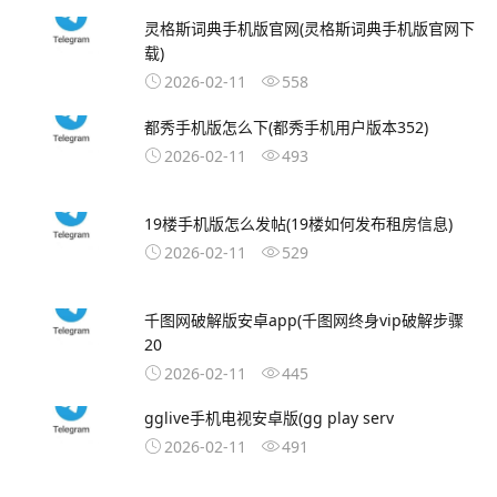
灵格斯词典手机版官网(灵格斯词典手机版官网下
载)
2026-02-11
558
都秀手机版怎么下(都秀手机用户版本352)
2026-02-11
493
19楼手机版怎么发帖(19楼如何发布租房信息)
2026-02-11
529
千图网破解版安卓app(千图网终身vip破解步骤
20
2026-02-11
445
gglive手机电视安卓版(gg play serv
2026-02-11
491