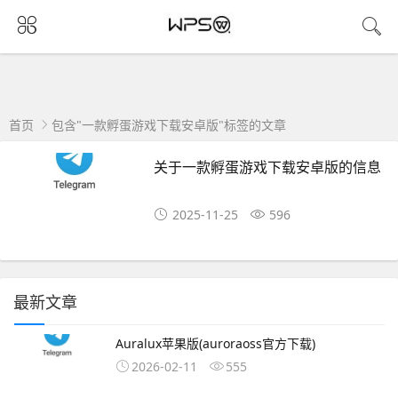
首页
包含"一款孵蛋游戏下载安卓版"标签的文章
关于一款孵蛋游戏下载安卓版的信息
2025-11-25
596
最新文章
Auralux苹果版(auroraoss官方下载)
2026-02-11
555