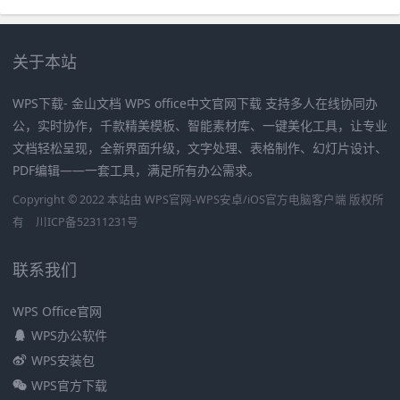
关于本站
WPS下载- 金山文档 WPS office中文官网下载 支持多人在线协同办
公，实时协作，千款精美模板、智能素材库、一键美化工具，让专业
文档轻松呈现，全新界面升级，文字处理、表格制作、幻灯片设计、
PDF编辑——一套工具，满足所有办公需求。
Copyright © 2022 本站由 WPS官网-WPS安卓/iOS官方电脑客户端 版权所
有
川ICP备52311231号
联系我们
WPS Office官网
WPS办公软件
WPS安装包
WPS官方下载