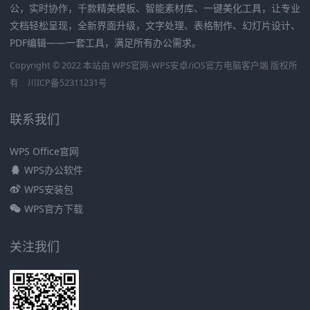
公，实时协作，千款精美模板、智能素材库、一键美化工具，让专业
文档轻松呈现，全新界面升级，文字处理、表格制作、幻灯片设计、
PDF编辑——一套工具，满足所有办公需求。
Copyright © 2022 本站由 WPS官网-WPS安卓/iOS官方电脑客户端 版权所
有
川ICP备52311231号
联系我们
WPS Office官网
WPS办公软件
WPS安装包
WPS官方下载
关注我们