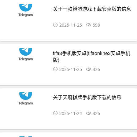
关于一款孵蛋游戏下载安卓版的信息
2025-11-25
598
fifa3手机版安卓(fifaonline3安卓手机
版)
2025-11-25
336
关于天府棋牌手机版下载的信息
2025-11-24
326