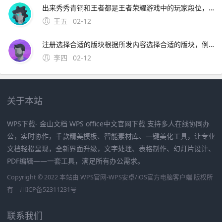
出来秀秀青铜和王者都是王者荣耀游戏中的玩家段位，青铜是最差的，王者是最强段位，游戏玩家的交流中经常会有是青铜还是王者，都出来秀秀，意思就是不管你是什么段位，都秀了才知道。13、无论是男生
王五
02-12
注册选择合适的版块根据所发内容选择合适的版块，例如生活类图片可以选择“生活分享”版块点击发帖在所选版块的页面，找到并点击发帖的入口插入图片进入发帖编辑页面后，在编辑框的工。
李四
02-12
关于本站
WPS下载- 金山文档 WPS office中文官网下载 支持多人在线协同办
公，实时协作，千款精美模板、智能素材库、一键美化工具，让专业
文档轻松呈现，全新界面升级，文字处理、表格制作、幻灯片设计、
PDF编辑——一套工具，满足所有办公需求。
Copyright © 2022 本站由 WPS官网-WPS安卓/iOS官方电脑客户端 版权所
有
川ICP备52311231号
联系我们