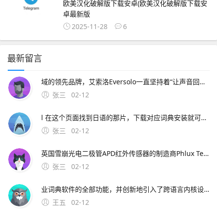
欧美汉化破解版下载安卓(欧美汉化破解版下载安
卓最新版
2025-11-28
6
最新留言
域的领先品牌，艾索洛Eversolo一直坚持着“让声音回归纯净”的理念，用现代化的数字架构不断刷新大家对。
张三
02-12
l 在这个页面找到日语的那片，下载对应词典安装就可以了 你。一般是 但是有时候打不开，你网上多找找吧 楼上给的地址是正确的，先安装好软件后，再下相关词典，如德汉汉德21
张三
02-12
英国雪崩光电二极管APD红外传感器的制造商Phlux Technology以下简称“Phlux”公司推出Aura系列1550 nm无噪声InGaAs。在Luxlun
张三
02-12
业词典软件的全部功能，并创新地引入了跨语言内核设计及开放式的词典。灵格斯词霸是一个免费开放的词典，现在仍然可以正常使用，详见 本人也是普通用户，最近其功能一直正常，没有受到影响 不。官网链接 GoldenDict 推荐理
王五
02-12