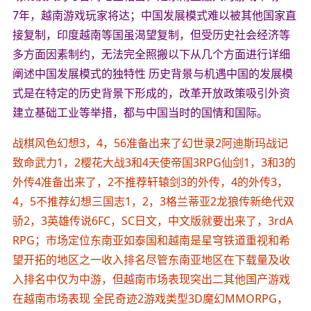
7年，越南游戏玩家将达；中国发展模式难以被其他国家直
接复制，印度越南等国虽渴望复制，但受历史社会经济等
多方面因素制约，无法完全照搬以下从几个方面进行详细
阐述中国发展模式的独特性 历史背景与机遇中国的发展模
式是在特定的历史背景下形成的，改革开放政策吸引外资
建立基础工业等举措，都与中国当时的国情和国际。
战棋风色幻想3，4，56准备出来了幻世录2阿迪斯玛战记
致命武力1，2樱花大战3和4天使帝国3RPG仙剑1，3和3的
外传4准备出来了，2不推荐轩辕剑3的外传，4的外传3，
4，5不推荐幻想三国志1，2，3格兰蒂亚2龙狼传新绝代双
骄2，3英雄传说6FC，SC日文，中文版就要出来了，3rdA
RPG；市场定位东南亚如泰国和越南是星穹铁道重视和希
望开拓的地区之一收入排名尽管东南亚地区在下载量及收
入排名中仅为中游，但越南市场表现突出二其他国产游戏
在越南市场表现 全民奇迹2游戏类型3D魔幻MMORPG，