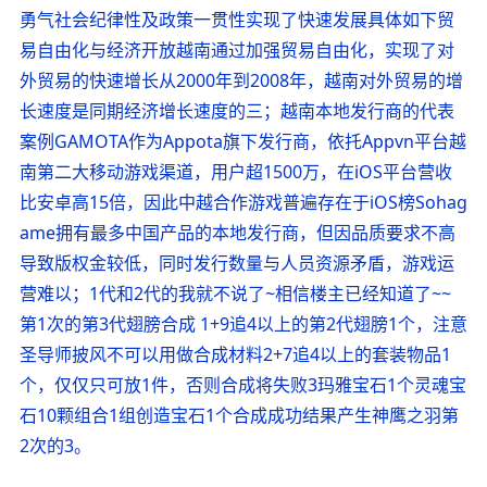
勇气社会纪律性及政策一贯性实现了快速发展具体如下贸
易自由化与经济开放越南通过加强贸易自由化，实现了对
外贸易的快速增长从2000年到2008年，越南对外贸易的增
长速度是同期经济增长速度的三；越南本地发行商的代表
案例GAMOTA作为Appota旗下发行商，依托Appvn平台越
南第二大移动游戏渠道，用户超1500万，在iOS平台营收
比安卓高15倍，因此中越合作游戏普遍存在于iOS榜Sohag
ame拥有最多中国产品的本地发行商，但因品质要求不高
导致版权金较低，同时发行数量与人员资源矛盾，游戏运
营难以；1代和2代的我就不说了~相信楼主已经知道了~~
第1次的第3代翅膀合成 1+9追4以上的第2代翅膀1个，注意
圣导师披风不可以用做合成材料2+7追4以上的套装物品1
个，仅仅只可放1件，否则合成将失败3玛雅宝石1个灵魂宝
石10颗组合1组创造宝石1个合成成功结果产生神鹰之羽第
2次的3。