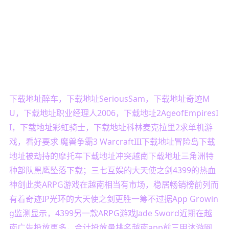
下载地址醉车，下载地址SeriousSam，下载地址奇迹M
U，下载地址职业经理人2006，下载地址2AgeofEmpiresI
I，下载地址彩虹骑士，下载地址科林麦克拉里2求单机游
戏，看好要求 魔兽争霸3 WarcraftIII下载地址冒险岛下载
地址被劫持的摩托车下载地址冲突越南下载地址三角洲特
种部队黑鹰坠落下载；三七互娱的大天使之剑4399的热血
神剑此类ARPG游戏在越南相当有市场，稳居畅销榜前列而
有着奇迹IP光环的大天使之剑更胜一筹不过据App Growin
g监测显示，4399另一款ARPG游戏Jade Sword近期在越
南广告投放更多，合计投放量排名越南app前三甲沐游网