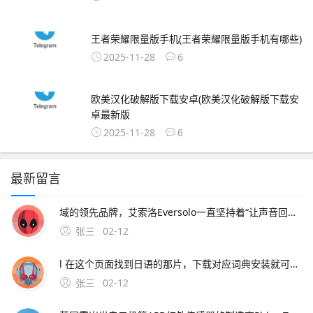
王者荣耀限量版手机(王者荣耀限量版手机有哪些)
2025-11-28
6
欧美汉化破解版下载安卓(欧美汉化破解版下载安
卓最新版
2025-11-28
6
最新留言
域的领先品牌，艾索洛Eversolo一直坚持着“让声音回归纯净”的理念，用现代化的数字架构不断刷新大家对。
张三
02-12
l 在这个页面找到日语的那片，下载对应词典安装就可以了 你。一般是 但是有时候打不开，你网上多找找吧 楼上给的地址是正确的，先安装好软件后，再下相关词典，如德汉汉德21
张三
02-12