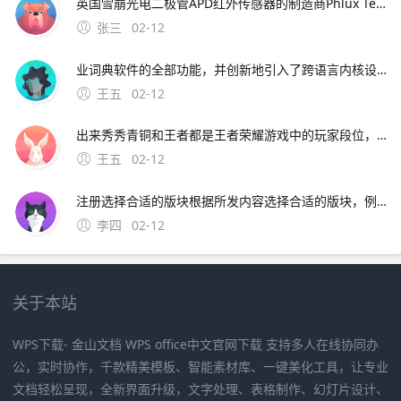
英国雪崩光电二极管APD红外传感器的制造商Phlux Technology以下简称“Phlux”公司推出Aura系列1550 nm无噪声InGaAs。在Luxlun
张三
02-12
业词典软件的全部功能，并创新地引入了跨语言内核设计及开放式的词典。灵格斯词霸是一个免费开放的词典，现在仍然可以正常使用，详见 本人也是普通用户，最近其功能一直正常，没有受到影响 不。官网链接 GoldenDict 推荐理
王五
02-12
出来秀秀青铜和王者都是王者荣耀游戏中的玩家段位，青铜是最差的，王者是最强段位，游戏玩家的交流中经常会有是青铜还是王者，都出来秀秀，意思就是不管你是什么段位，都秀了才知道。13、无论是男生
王五
02-12
注册选择合适的版块根据所发内容选择合适的版块，例如生活类图片可以选择“生活分享”版块点击发帖在所选版块的页面，找到并点击发帖的入口插入图片进入发帖编辑页面后，在编辑框的工。
李四
02-12
关于本站
WPS下载- 金山文档 WPS office中文官网下载 支持多人在线协同办
公，实时协作，千款精美模板、智能素材库、一键美化工具，让专业
文档轻松呈现，全新界面升级，文字处理、表格制作、幻灯片设计、