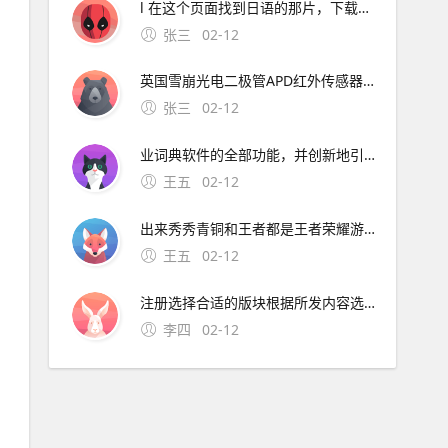
l 在这个页面找到日语的那片，下载对应词典安装就可以了 你。一般是 但是有时候打不开，你网上多找找吧 楼上给的地址是正确的，先安装好软件后，再下相关词典，如德汉汉德21
张三
02-12
英国雪崩光电二极管APD红外传感器的制造商Phlux Technology以下简称“Phlux”公司推出Aura系列1550 nm无噪声InGaAs。在Luxlun
张三
02-12
业词典软件的全部功能，并创新地引入了跨语言内核设计及开放式的词典。灵格斯词霸是一个免费开放的词典，现在仍然可以正常使用，详见 本人也是普通用户，最近其功能一直正常，没有受到影响 不。官网链接 GoldenDict 推荐理
王五
02-12
出来秀秀青铜和王者都是王者荣耀游戏中的玩家段位，青铜是最差的，王者是最强段位，游戏玩家的交流中经常会有是青铜还是王者，都出来秀秀，意思就是不管你是什么段位，都秀了才知道。13、无论是男生
王五
02-12
注册选择合适的版块根据所发内容选择合适的版块，例如生活类图片可以选择“生活分享”版块点击发帖在所选版块的页面，找到并点击发帖的入口插入图片进入发帖编辑页面后，在编辑框的工。
李四
02-12