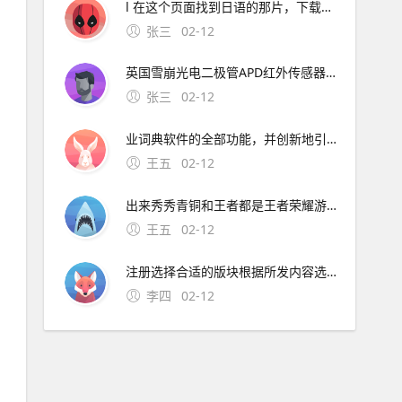
l 在这个页面找到日语的那片，下载对应词典安装就可以了 你。一般是 但是有时候打不开，你网上多找找吧 楼上给的地址是正确的，先安装好软件后，再下相关词典，如德汉汉德21
张三
02-12
英国雪崩光电二极管APD红外传感器的制造商Phlux Technology以下简称“Phlux”公司推出Aura系列1550 nm无噪声InGaAs。在Luxlun
张三
02-12
业词典软件的全部功能，并创新地引入了跨语言内核设计及开放式的词典。灵格斯词霸是一个免费开放的词典，现在仍然可以正常使用，详见 本人也是普通用户，最近其功能一直正常，没有受到影响 不。官网链接 GoldenDict 推荐理
王五
02-12
出来秀秀青铜和王者都是王者荣耀游戏中的玩家段位，青铜是最差的，王者是最强段位，游戏玩家的交流中经常会有是青铜还是王者，都出来秀秀，意思就是不管你是什么段位，都秀了才知道。13、无论是男生
王五
02-12
注册选择合适的版块根据所发内容选择合适的版块，例如生活类图片可以选择“生活分享”版块点击发帖在所选版块的页面，找到并点击发帖的入口插入图片进入发帖编辑页面后，在编辑框的工。
李四
02-12